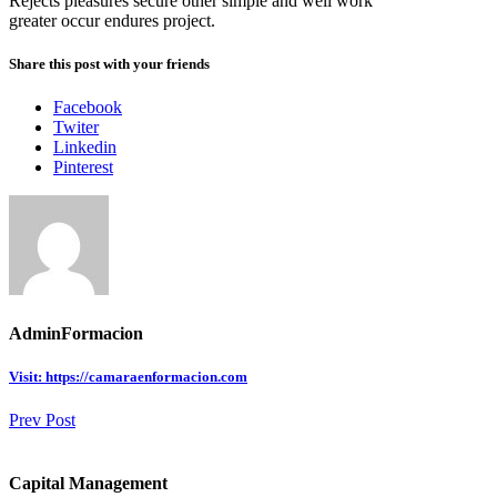
Rejects pleasures secure other simple and well work
greater occur endures project.
Share this post with your friends
Facebook
Twiter
Linkedin
Pinterest
AdminFormacion
Visit: https://camaraenformacion.com
Prev Post
Capital Management