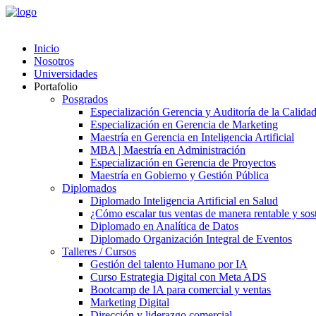
Inicio
Nosotros
Universidades
Portafolio
Posgrados
Especialización Gerencia y Auditoría de la Calida
Especialización en Gerencia de Marketing
Maestría en Gerencia en Inteligencia Artificial
MBA | Maestría en Administración
Especialización en Gerencia de Proyectos
Maestría en Gobierno y Gestión Pública
Diplomados
Diplomado Inteligencia Artificial en Salud
¿Cómo escalar tus ventas de manera rentable y soste
Diplomado en Analítica de Datos
Diplomado Organización Integral de Eventos
Talleres / Cursos
Gestión del talento Humano por IA​
Curso Estrategia Digital con Meta ADS
Bootcamp de IA para comercial y ventas
Marketing Digital
Dirección y liderazgo comercial