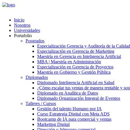
Inicio
Nosotros
Universidades
Portafolio
Posgrados
Especialización Gerencia y Auditoría de la Calida
Especialización en Gerencia de Marketing
Maestría en Gerencia en Inteligencia Artificial
MBA | Maestría en Administración
Especialización en Gerencia de Proyectos
Maestría en Gobierno y Gestión Pública
Diplomados
Diplomado Inteligencia Artificial en Salud
¿Cómo escalar tus ventas de manera rentable y soste
Diplomado en Analítica de Datos
Diplomado Organización Integral de Eventos
Talleres / Cursos
Gestión del talento Humano por IA​
Curso Estrategia Digital con Meta ADS
Bootcamp de IA para comercial y ventas
Marketing Digital
Dirección y liderazgo comercial