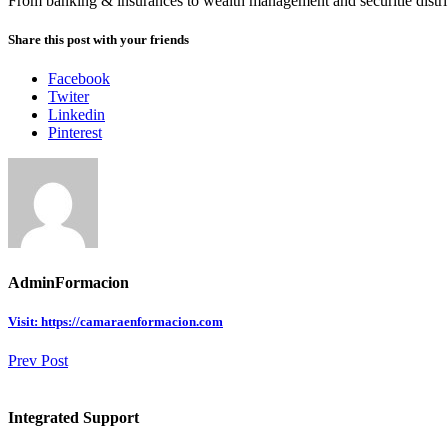
From banking & insurances to wealth management and securitie distri
Share this post with your friends
Facebook
Twiter
Linkedin
Pinterest
AdminFormacion
Visit: https://camaraenformacion.com
Prev Post
Integrated Support