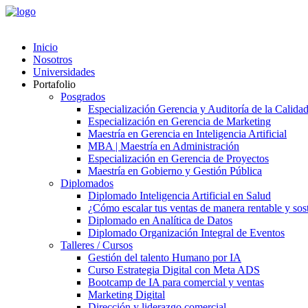
Inicio
Nosotros
Universidades
Portafolio
Posgrados
Especialización Gerencia y Auditoría de la Calida
Especialización en Gerencia de Marketing
Maestría en Gerencia en Inteligencia Artificial
MBA | Maestría en Administración
Especialización en Gerencia de Proyectos
Maestría en Gobierno y Gestión Pública
Diplomados
Diplomado Inteligencia Artificial en Salud
¿Cómo escalar tus ventas de manera rentable y soste
Diplomado en Analítica de Datos
Diplomado Organización Integral de Eventos
Talleres / Cursos
Gestión del talento Humano por IA​
Curso Estrategia Digital con Meta ADS
Bootcamp de IA para comercial y ventas
Marketing Digital
Dirección y liderazgo comercial