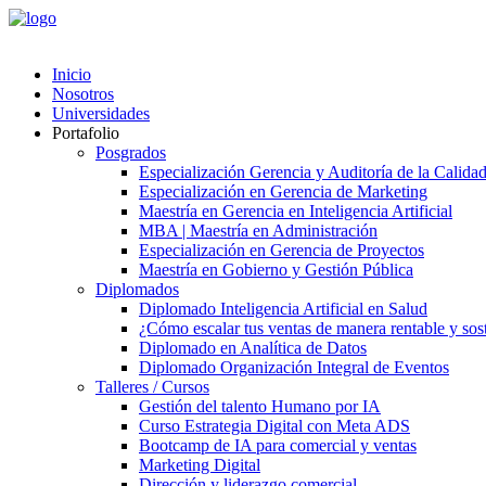
Inicio
Nosotros
Universidades
Portafolio
Posgrados
Especialización Gerencia y Auditoría de la Calida
Especialización en Gerencia de Marketing
Maestría en Gerencia en Inteligencia Artificial
MBA | Maestría en Administración
Especialización en Gerencia de Proyectos
Maestría en Gobierno y Gestión Pública
Diplomados
Diplomado Inteligencia Artificial en Salud
¿Cómo escalar tus ventas de manera rentable y soste
Diplomado en Analítica de Datos
Diplomado Organización Integral de Eventos
Talleres / Cursos
Gestión del talento Humano por IA​
Curso Estrategia Digital con Meta ADS
Bootcamp de IA para comercial y ventas
Marketing Digital
Dirección y liderazgo comercial