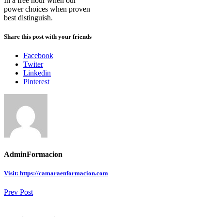
In a free hour when our
power choices when proven
best distinguish.
Share this post with your friends
Facebook
Twiter
Linkedin
Pinterest
AdminFormacion
Visit: https://camaraenformacion.com
Prev Post