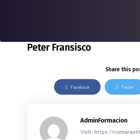
Peter Fransisco
Share this po
Facebook
Twiter
AdminFormacion
Visit: https://camarae