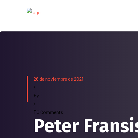
26 de noviembre de 2021
/
By
/
0 Comments
Peter Fransi