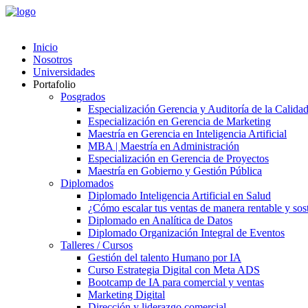
Inicio
Nosotros
Universidades
Portafolio
Posgrados
Especialización Gerencia y Auditoría de la Calida
Especialización en Gerencia de Marketing
Maestría en Gerencia en Inteligencia Artificial
MBA | Maestría en Administración
Especialización en Gerencia de Proyectos
Maestría en Gobierno y Gestión Pública
Diplomados
Diplomado Inteligencia Artificial en Salud
¿Cómo escalar tus ventas de manera rentable y soste
Diplomado en Analítica de Datos
Diplomado Organización Integral de Eventos
Talleres / Cursos
Gestión del talento Humano por IA​
Curso Estrategia Digital con Meta ADS
Bootcamp de IA para comercial y ventas
Marketing Digital
Dirección y liderazgo comercial