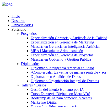
Inicio
Nosotros
Universidades
Portafolio
Posgrados
Especialización Gerencia y Auditoría de la Calida
Especialización en Gerencia de Marketing
Maestría en Gerencia en Inteligencia Artificial
MBA | Maestría en Administración
Especialización en Gerencia de Proyectos
Maestría en Gobierno y Gestión Pública
Diplomados
Diplomado Inteligencia Artificial en Salud
¿Cómo escalar tus ventas de manera rentable y soste
Diplomado en Analítica de Datos
Diplomado Organización Integral de Eventos
Talleres / Cursos
Gestión del talento Humano por IA​
Curso Estrategia Digital con Meta ADS
Bootcamp de IA para comercial y ventas
Marketing Digital
Dirección y liderazgo comercial