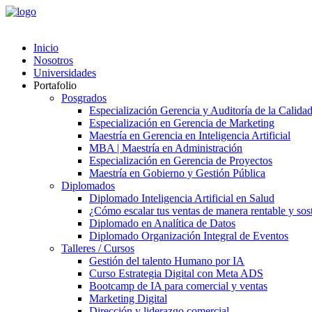
Inicio
Nosotros
Universidades
Portafolio
Posgrados
Especialización Gerencia y Auditoría de la Calida
Especialización en Gerencia de Marketing
Maestría en Gerencia en Inteligencia Artificial
MBA | Maestría en Administración
Especialización en Gerencia de Proyectos
Maestría en Gobierno y Gestión Pública
Diplomados
Diplomado Inteligencia Artificial en Salud
¿Cómo escalar tus ventas de manera rentable y soste
Diplomado en Analítica de Datos
Diplomado Organización Integral de Eventos
Talleres / Cursos
Gestión del talento Humano por IA​
Curso Estrategia Digital con Meta ADS
Bootcamp de IA para comercial y ventas
Marketing Digital
Dirección y liderazgo comercial